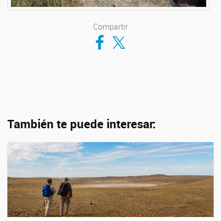
Compartir
Compartir en Facebook
Compartir en Twitter
También te puede interesar: